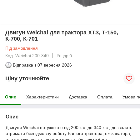
Двигун Weichai для трактора ХТЗ, Т-150,
К-700, К-701
Під замовлення
Код: Weichai 200-340
Роздріб
Відправка з
07 вересня 2026
Ціну уточнюйте
Опис
Характеристики
Доставка
Оплата
Умови п
Опис
Двигуни Weichai потужністю від 200 к.с. до 340 к.с., дозволять
отримати безвідмовну роботу Вашого трактора, екскаватора,
навантажувача та іншої техніки та збільшити його