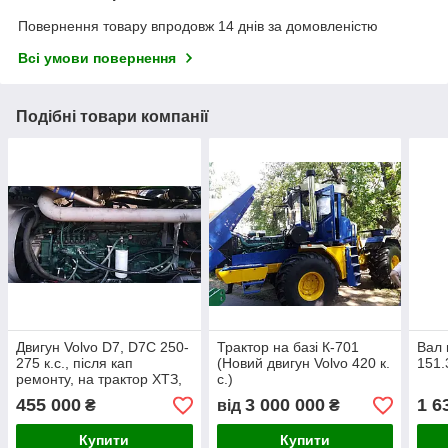
Повернення товару впродовж 14 днів за домовленістю
Всі умови повернення
Подібні товари компанії
Двигун Volvo D7, D7C 250-
Трактор на базі К-701
Вал 
275 к.с., після кап
(Новий двигун Volvo 420 к.
151.
ремонту, на трактор ХТЗ,
с.)
Т-150 з комплектом для
455 000
3 000 000
1 6
₴
від
₴
встановлення
Купити
Купити