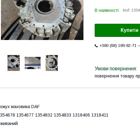
В наявності
Код:
1354
Купити
+380 (68) 189-82-71
повернення товару п
ожух маховика DAF
354678 1354677 1354832 1354833 1318406 1318411
Вживаний