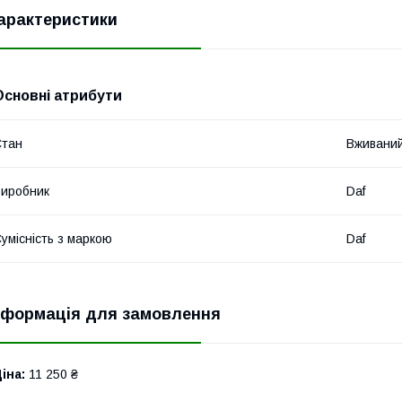
арактеристики
Основні атрибути
Стан
Вживани
иробник
Daf
умісність з маркою
Daf
нформація для замовлення
іна:
11 250 ₴