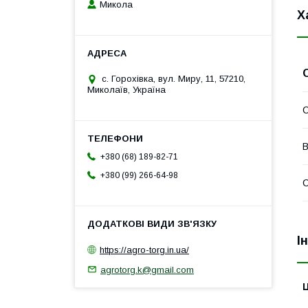
Микола
Х
с. Горохівка, вул. Миру, 11, 57210,
Миколаїв, Україна
В
+380 (68) 189-82-71
+380 (99) 266-64-98
С
І
https://agro-torg.in.ua/
agrotorg.k@gmail.com
Ц