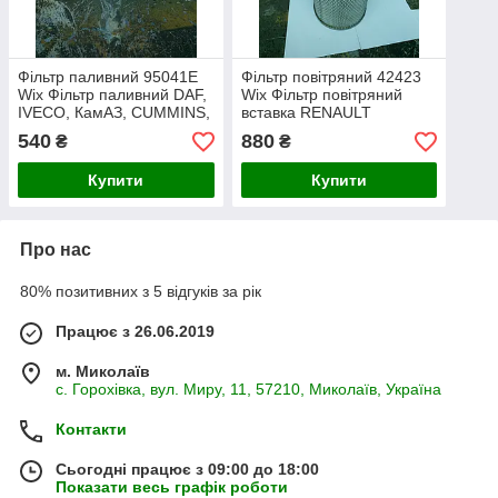
Фільтр паливний 95041E
Фільтр повітряний 42423
Wix Фільтр паливний DAF,
Wix Фільтр повітряний
IVECO, КамАЗ, CUMMINS,
вставка RENAULT
CASE-IH
KOMATSU ATLAS CASE
540
880
₴
₴
AGRO
Купити
Купити
Про нас
80% позитивних з 5 відгуків за рік
Працює з 26.06.2019
м. Миколаїв
с. Горохівка, вул. Миру, 11, 57210, Миколаїв, Україна
Контакти
Сьогодні працює з 09:00 до 18:00
Показати весь графік роботи