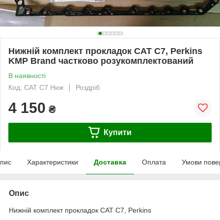
Нижній комплект прокладок CAT C7, Perkins
KMP Brand частково розукомплектований
В наявності
Код: CAT C7 Ниж
Роздріб
4 150
₴
Купити
пис
Характеристики
Доставка
Оплата
Умови пове
Опис
Нижній комплект прокладок CAT C7, Perkins