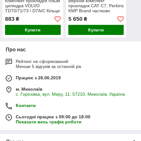
Комплект прокладок гільзи
Верхній комплект
циліндра VOLVO
прокладок CAT C7, Perkins
TD70/71/73 / D7A/C Кільце
KMP Brand частково
ущільнююче гільзи FL7,
розукомплектований
883
5 650
₴
₴
FM7, FS7
Купити
Купити
Про нас
Рейтинг не сформований
Менше 5 відгуків за останній рік
Працює з 26.06.2019
м. Миколаїв
с. Горохівка, вул. Миру, 11, 57210, Миколаїв, Україна
Контакти
Сьогодні працює з 09:00 до 18:00
Показати весь графік роботи