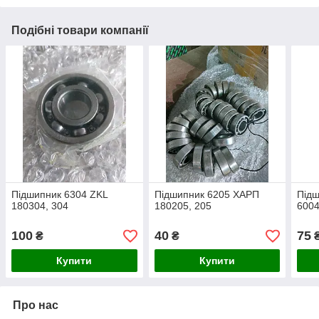
Подібні товари компанії
Підшипник 6304 ZKL
Підшипник 6205 ХАРП
Підш
180304, 304
180205, 205
600
100
40
75
₴
₴
Купити
Купити
Про нас