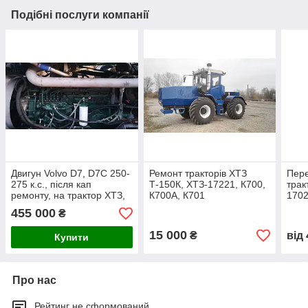
Подібні послуги компанії
Двигун Volvo D7, D7C 250-
Ремонт тракторів ХТЗ
Пер
275 к.с., після кап
Т-150К, ХТЗ-17221, К700,
трак
ремонту, на трактор ХТЗ,
К700А, К701
1702
Т-150 з комплектом для
дви
455 000
₴
встановлення
300 
15 000
₴
від
Купити
Про нас
Рейтинг не сформований