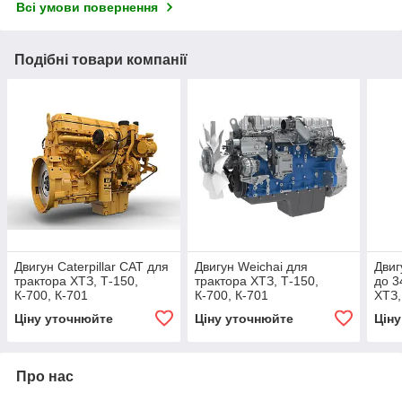
Всі умови повернення
Подібні товари компанії
Двигун Caterpillar CAT для
Двигун Weichai для
Двиг
трактора ХТЗ, Т-150,
трактора ХТЗ, Т-150,
до 3
К-700, К-701
К-700, К-701
ХТЗ,
Holl
Ціну уточнюйте
Ціну уточнюйте
Цін
Про нас